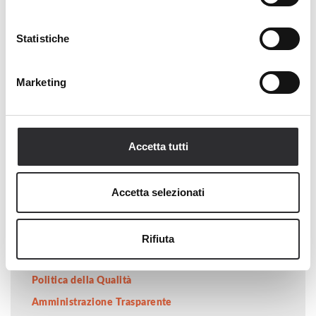
Responsabilità consapevole e valorizzazione delle
persone
Statistiche
Mantenimento del valore del Brand sul territorio
locale
Marketing
L’AZIENDA
Accetta tutti
Presentazione aziendale
Mission-Valori
Accetta selezionati
I Comuni soci
Organi Sociali
Le Partecipazioni
Rifiuta
Lavora con noi
Politica della Qualità
Amministrazione Trasparente