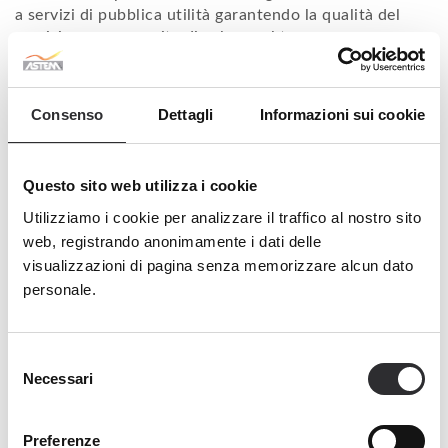
a servizi di pubblica utilità garantendo la qualità del
servizio e una crescita di valore nel tempo:
offrendo ai clienti servizi di qualità e
soddisfacendo al meglio le loro aspettative
favorendo il coinvolgimento, la
Consenso
Dettagli
Informazioni sui cookie
responsabilizzazione e la valorizzazione dei
lavoratori
adattando l’organizzazione alle nuove sfide
Questo sito web utilizza i cookie
tecnologiche e di mercato
Utilizziamo i cookie per analizzare il traffico al nostro sito
operando nel rispetto dell’ambiente, del proprio
territorio, della sicurezza dei lavoratori e dei valori
web, registrando anonimamente i dati delle
etici, secondo un modello di sviluppo sostenibile.
visualizzazioni di pagina senza memorizzare alcun dato
personale.
Valori
I principi guida che ispirano le azioni di Astem sono:
Selezione
Qualità, correttezza e trasparenza
Necessari
del
nell’orientamento al Cliente interno ed esterno
consenso
Efficacia nei risultati
Preferenze
Efficienza nella gestione dei processi